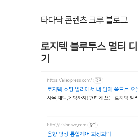
타다닥 콘텐츠 크루 블로그
로지텍 블루투스 멀티 디바
기
https://aliexpress.com/
광고
로지텍 쇼핑 알리에서 내 맘에 쏙드는 오
사무,재택,게임까지! 편하게 쓰는 로지텍 
http://visionavc.com
광고
음향 영상 통합제어 화상회의