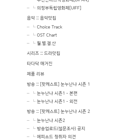
└ 부천판타스틱영화제[BIFAN]
└ 의정부독립영화제[UIFF]
음악 :: 음악맛집
└ Choice Track
└ OST Chart
└ 월.별.결.산
시리즈 :: 드라맛집
타다닥 매거진
제품 리뷰
방송 :: [팟캐스트] 눈누난냐 시즌 1
└ 눈누난냐 시즌1 - 본편
└ 눈누난냐 시즌1 - 외전
방송 :: [팟캐스트] 눈누난냐 시즌 2
└ 눈누난냐 시즌2
└ 방송업로드(설문조사) 공지
└ 에피소드 청취자 의견