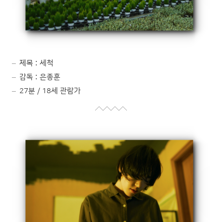
제목 : 세척
감독 : 은종훈
27분 / 18세 관람가