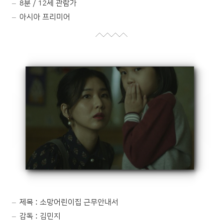
8분 / 12세 관람가
아시아 프리미어
제목 : 소망어린이집 근무안내서
감독 : 김민지