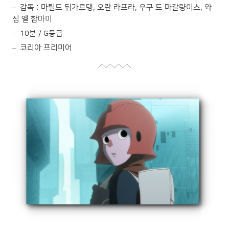
감독 : 마틸드 뒤가르댕, 오란 라프라, 우구 드 마갈량이스, 와
심 엘 함마미
10분 / G등급
코리아 프리미어