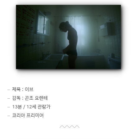
제목 : 이브
감독 : 곤조 요렌테
13분 / 12세 관람가
코리아 프리미어