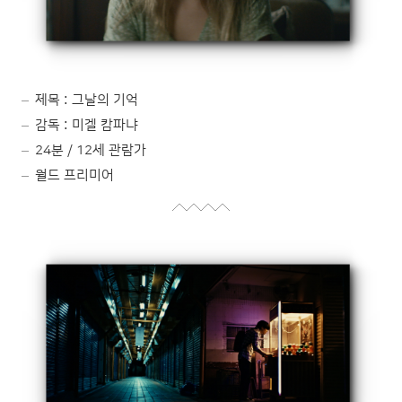
제목 : 그날의 기억
감독 : 미겔 캄파냐
24분 / 12세 관람가
월드 프리미어