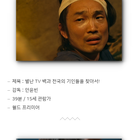
제목 : 별난 TV 백과 전국의 기인들을 찾아서!
감독 : 안윤빈
39분 / 15세 관람가
월드 프리미어