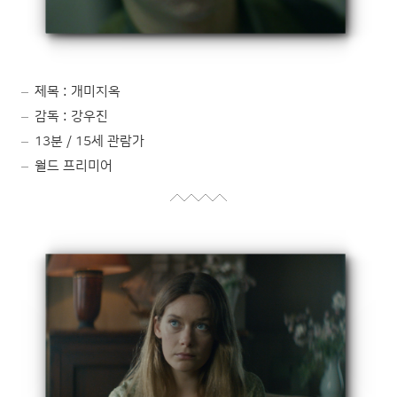
제목 : 개미지옥
감독 : 강우진
13분 / 15세 관람가
월드 프리미어