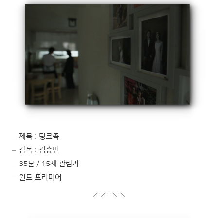
제목 : 딩크족
감독 : 김승민
35분 / 15세 관람가
월드 프리미어