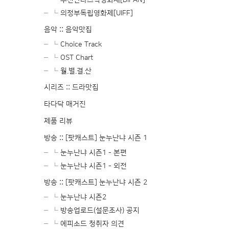
└ 부천판타스틱영화제[BIFAN]
└ 의정부독립영화제[UIFF]
음악 :: 음악맛집
└ Choice Track
└ OST Chart
└ 월.별.결.산
시리즈 :: 드라맛집
타다닥 매거진
제품 리뷰
방송 :: [팟캐스트] 눈누난냐 시즌 1
└ 눈누난냐 시즌1 - 본편
└ 눈누난냐 시즌1 - 외전
방송 :: [팟캐스트] 눈누난냐 시즌 2
└ 눈누난냐 시즌2
└ 방송업로드(설문조사) 공지
└ 에피소드 청취자 의견