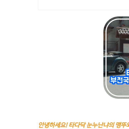
안녕하세요! 타다닥 눈누난냐의 맹뚜와