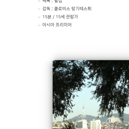
제목 : 벌집
감독 : 클로비스 탕기테스튀
15분 / 15세 관람가
아시아 프리미어