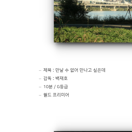
제목 : 만날 수 없어 만나고 싶은데
감독 : 백재호
10분 / G등급
월드 프리미어